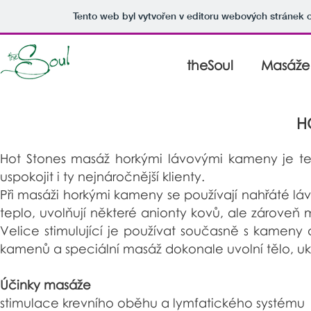
Tento web byl vytvořen v editoru webových stránek
theSoul
Masáže
H
Hot Stones masáž horkými lávovými kameny je te
uspokojit i ty nejnáročnější klienty.
Při masáži horkými kameny se používají nahřáté l
teplo, uvolňují některé anionty kovů, ale zároveň m
Velice stimulující je používat současně s kameny a
kamenů a speciální masáž dokonale uvolní tělo, ukli
Účinky masáže
stimulace krevního oběhu a lymfatického systému