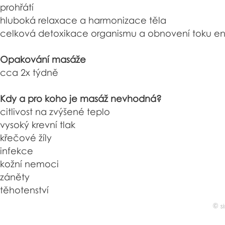
prohřátí
hluboká relaxace a harmonizace těla
celková detoxikace organismu a obnovení toku ene
Opakování masáže
cca 2x týdně
Kdy a pro koho je masáž nevhodná?
citlivost na zvýšené teplo
vysoký krevní tlak
křečové žíly
infekce
kožní nemoci
záněty
těhotenství
© si