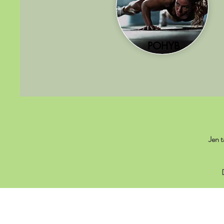
POHYB
Jen t