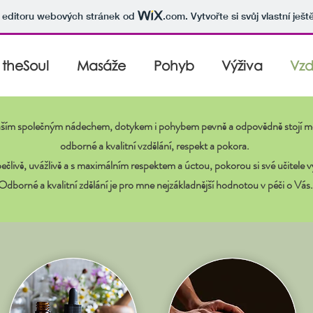
v editoru webových stránek od
.com
. Vytvořte si svůj vlastní ješ
theSoul
Masáže
Pohyb
Výživa
Vzd
ším společným nádechem, dotykem i pohybem pevně a odpovědně stojí mo
odborné a kvalitní vzdělání, respekt a pokora.
pečlivě, uvážlivě a s maximálním respektem a úctou, pokorou si své učitele 
Odborné a kvalitní zdělání je pro mne nejzákladnější hodnotou v péči o Vás.