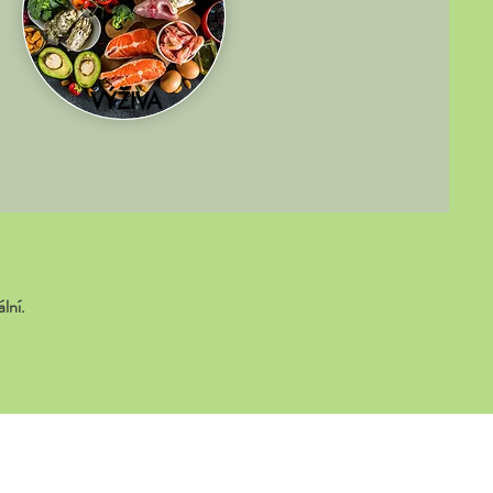
VÝŽIVA
lní.