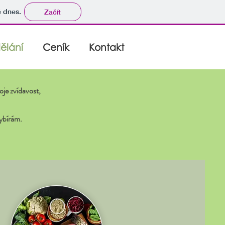
tě dnes.
Začít
ělání
Ceník
Kontakt
je zvídavost,
vybírám.