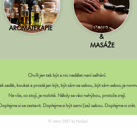
AROMATERAPIE
DOTEK
&
MASÁŽE
Chvíli jen tak být a nic nedělat není selhání.
ak sedět, koukat a prostě jen být, být sám se sebou, být sám sebou je normá
Ne vše, co stojí, je rozbité. Někdy se věci nehýbou, protože zrají.
Dopřejme si se zastavit. Dopřejme si být sami (se) sebou. Dopřejme si zrát.
© since 2007 by theSoul